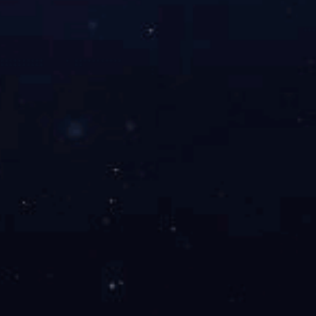
<
1
2
>
人才招聘
yabocom（中
国）官方网站
官方网
人才理念
联系方式
校园招聘
在线留言
社会招聘