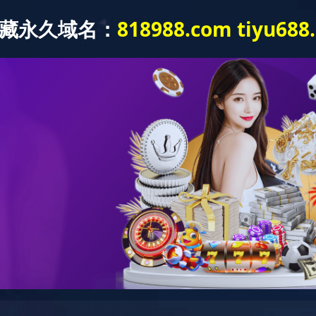
网站
abocom（中国）官
走进诚
产品中
新闻资
人才招
方网站
信
心
讯
聘
产品中心
腈、苯乙酸（钠、钾）、丙二酸酯系列产品、氰乙酸酯系列