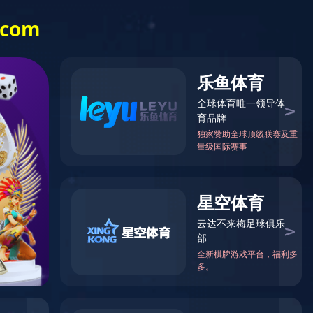
yabocom（中国）官
方网站
产品、EDTA螯合剂系列产品等100多种产品