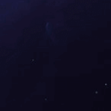
Details
黄血盐钾
Details