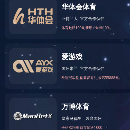
全部产品
营销网络