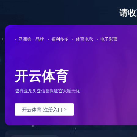
yabocom（中国）官方
网站y
主要产品为氰化钠、黄血盐钠、三聚氯氰、苯乙