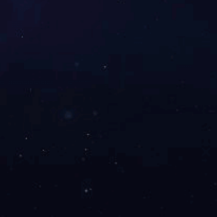
人才招聘
yabocom（中
国）官方网站
官方网
人才理念
联系方式
校园招聘
在线留言
社会招聘