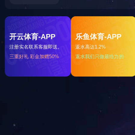
填写您的电话和E