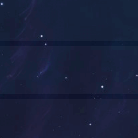
水分≤0.07%；
外观：无色透明液体。
主要包装：200KG塑料桶，1吨IBC桶，24
所属分类：
产品中心
标签：
诚信集团
产品咨询
相关推