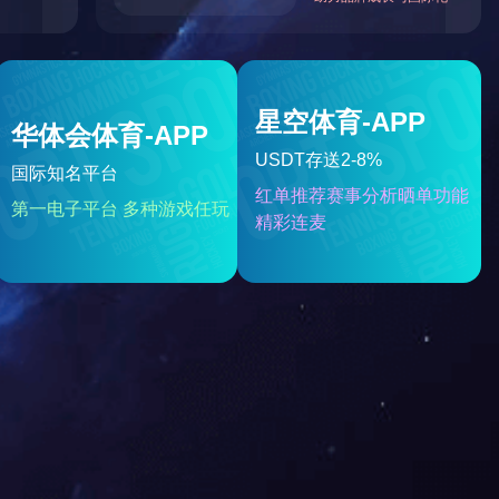
解决您提出的问题。