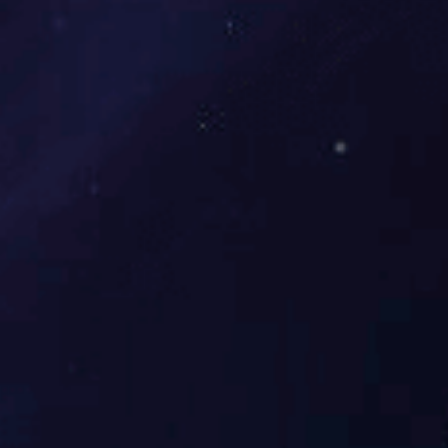
营企业500强”、“制造业500强”、“服务业100强”榜单，河北诚
信集团以优异的经营业绩位列“中国民营企业500强榜单”第332
位，比2021年排名上升10位。
捷报！yabocom（中国）官方网站 入选“2021年优秀农
药中间体供应商”名单
2022年7月7日，第九届农药行业经济运行分析会暨2022农药行
业名单发布会在浙江绍兴隆重举办，会上发布了2021年农药行
业优秀供应商名单，我公司再度荣膺“2021年优秀农药中间体供
应商”称号。